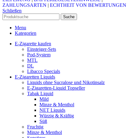
ZAHLUNGSARTEN
|
ECHTHEIT VON BEWERTUNGEN
Schließen
Suche
Menu
Kategorien
E-Zigarette kaufen
Einsteiger-Sets
Pod-System
MTL
DL
Libacco Specials
E-Zigaretten Liquids
Liquids ohne Sucralose und Nikotinsalz
E-Zigaretten-Liquid Topseller
Tabak Liquid
Mild
Minze & Menthol
NET Liquids
Würzig & Kräftig
Süß
Fruchtig
Minze & Menthol
Sonstiges