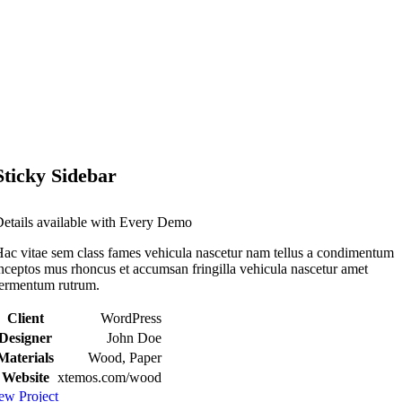
Sticky Sidebar
etails available with Every Demo
ac vitae sem class fames vehicula nascetur nam tellus a condimentum
nceptos mus rhoncus et accumsan fringilla vehicula nascetur amet
ermentum rutrum.
Client
WordPress
Designer
John Doe
Materials
Wood, Paper
Website
xtemos.com/wood
ew Project