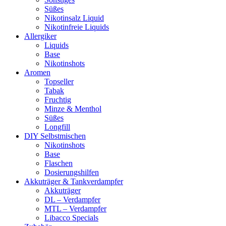
Süßes
Nikotinsalz Liquid
Nikotinfreie Liquids
Allergiker
Liquids
Base
Nikotinshots
Aromen
Topseller
Tabak
Fruchtig
Minze & Menthol
Süßes
Longfill
DIY Selbstmischen
Nikotinshots
Base
Flaschen
Dosierungshilfen
Akkuträger & Tankverdampfer
Akkuträger
DL – Verdampfer
MTL – Verdampfer
Libacco Specials