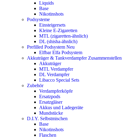
Liquids
Base
Nikotinshots
Podsysteme
Einsteigersets
Kleine E-Zigaretten
MTL (zigaretten-ähnlich)
DL (shisha-ähnlich)
Prefilled Podsystem
Neu
Elfbar Elfa Podsystem
Akkuträger & Tankverdampfer
Zusammenstellen
Akkuträger
MTL Verdampfer
DL Verdampfer
Libacco Special Sets
Zubehör
Verdampferköpfe
Ersatzpods
Ersatzgläser
Akkus und Ladegeräte
Mundstücke
D.I.Y. Selbstmischen
Base
Nikotinshots
Flaschen